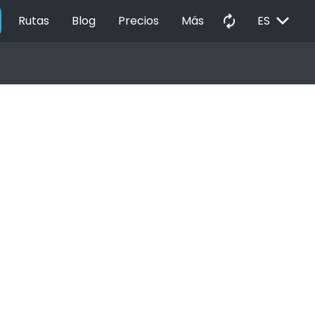
EXPAND_MORE
autorenew
Rutas
Blog
Precios
Más
ES