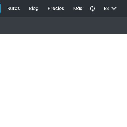
EXPAND_MORE
autorenew
Rutas
Blog
Precios
Más
ES