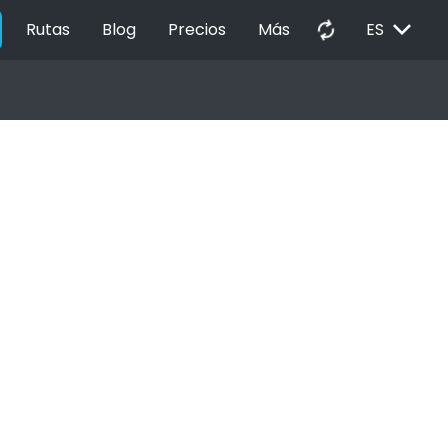
EXPAND_MORE
autorenew
Rutas
Blog
Precios
Más
ES