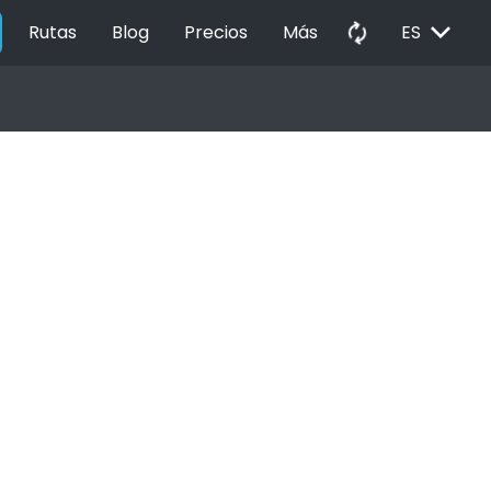
EXPAND_MORE
autorenew
Rutas
Blog
Precios
Más
ES