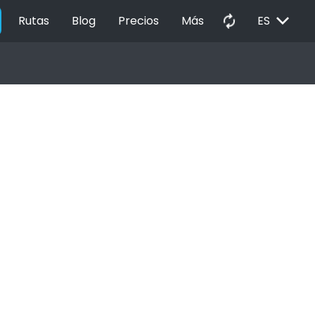
EXPAND_MORE
autorenew
Rutas
Blog
Precios
Más
ES