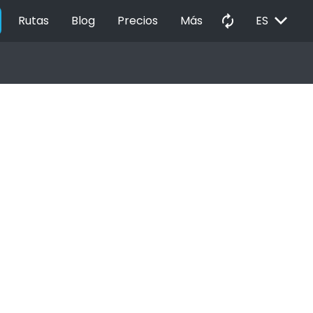
EXPAND_MORE
autorenew
Rutas
Blog
Precios
Más
ES