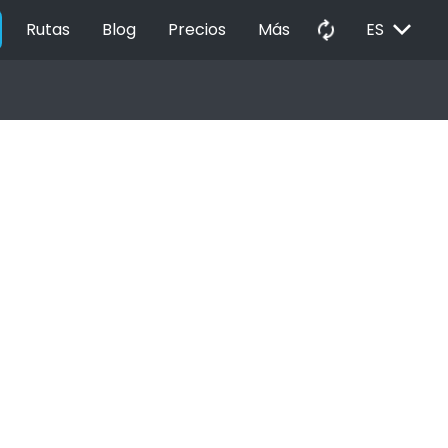
EXPAND_MORE
autorenew
Rutas
Blog
Precios
Más
ES