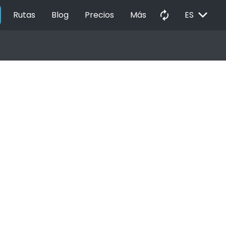
EXPAND_MORE
autorenew
Rutas
Blog
Precios
Más
ES