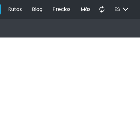
EXPAND_MORE
autorenew
Rutas
Blog
Precios
Más
ES