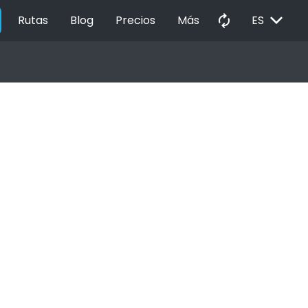
EXPAND_MORE
autorenew
Rutas
Blog
Precios
Más
ES