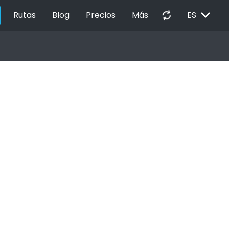
EXPAND_MORE
autorenew
Rutas
Blog
Precios
Más
ES