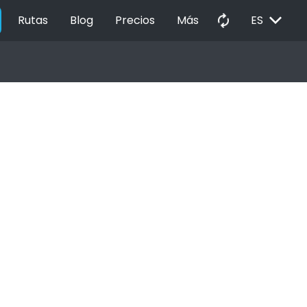
EXPAND_MORE
autorenew
Rutas
Blog
Precios
Más
ES