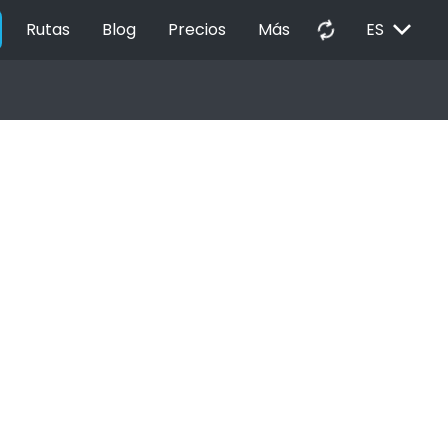
EXPAND_MORE
autorenew
Rutas
Blog
Precios
Más
ES