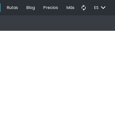
EXPAND_MORE
autorenew
Rutas
Blog
Precios
Más
ES