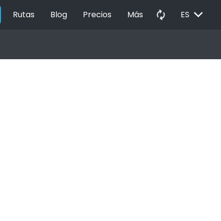
EXPAND_MORE
autorenew
Rutas
Blog
Precios
Más
ES