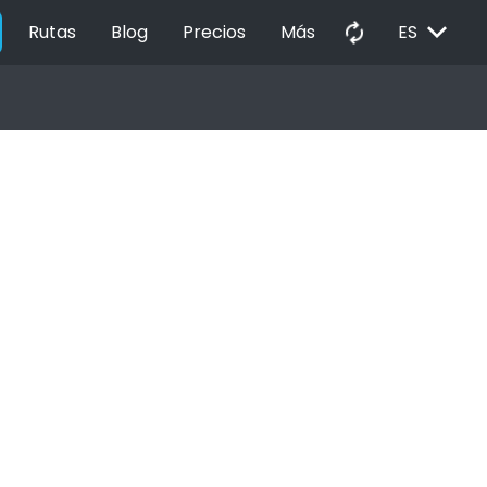
EXPAND_MORE
autorenew
Rutas
Blog
Precios
Más
ES