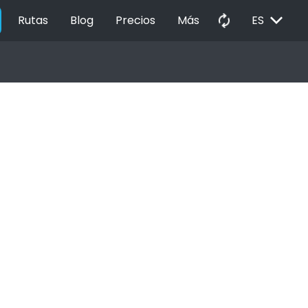
EXPAND_MORE
autorenew
Rutas
Blog
Precios
Más
ES