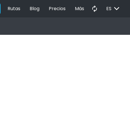
EXPAND_MORE
autorenew
Rutas
Blog
Precios
Más
ES