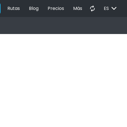
EXPAND_MORE
autorenew
Rutas
Blog
Precios
Más
ES