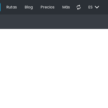
EXPAND_MORE
autorenew
Rutas
Blog
Precios
Más
ES