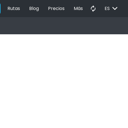
EXPAND_MORE
autorenew
Rutas
Blog
Precios
Más
ES