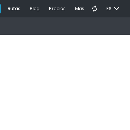
EXPAND_MORE
autorenew
Rutas
Blog
Precios
Más
ES