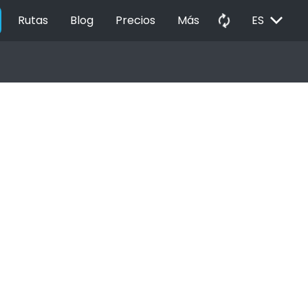
EXPAND_MORE
autorenew
Rutas
Blog
Precios
Más
ES