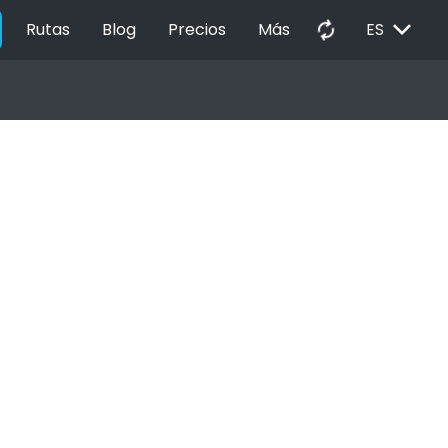
EXPAND_MORE
autorenew
Rutas
Blog
Precios
Más
ES