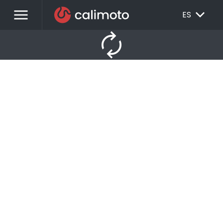
menu
EXPAND_MORE
ES
autorenew