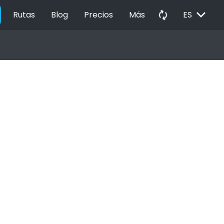
EXPAND_MORE
autorenew
Rutas
Blog
Precios
Más
ES