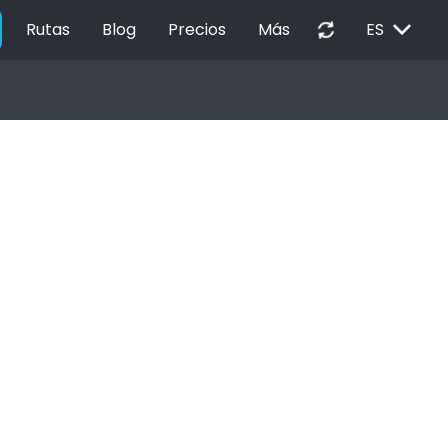
EXPAND_MORE
autorenew
Rutas
Blog
Precios
Más
ES