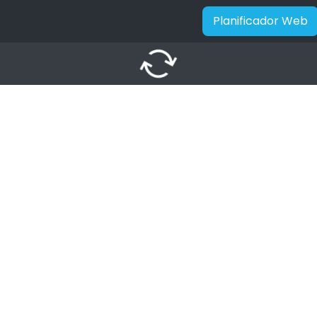
Planificador Web
autorenew