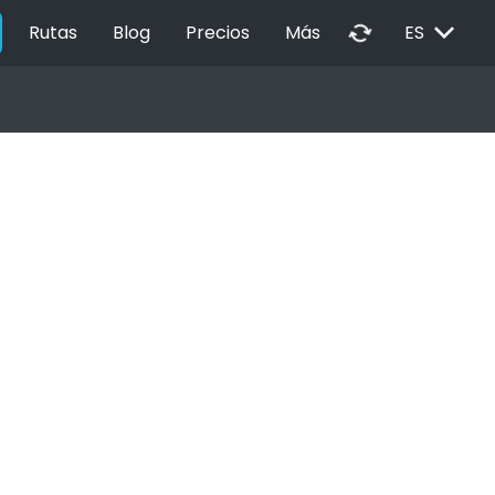
EXPAND_MORE
autorenew
Rutas
Blog
Precios
Más
ES