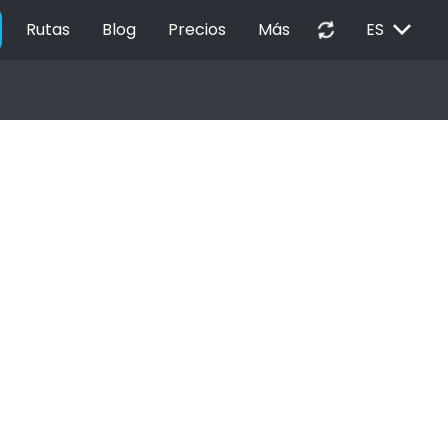
EXPAND_MORE
autorenew
Rutas
Blog
Precios
Más
ES