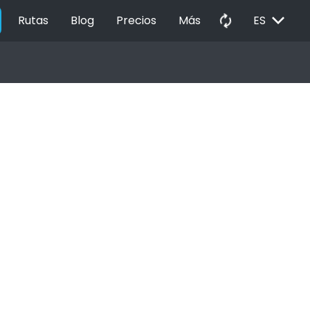
EXPAND_MORE
autorenew
Rutas
Blog
Precios
Más
ES