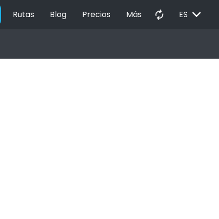
EXPAND_MORE
autorenew
Rutas
Blog
Precios
Más
ES