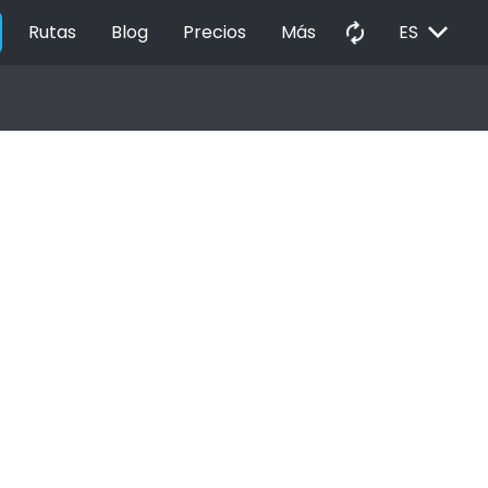
EXPAND_MORE
autorenew
Rutas
Blog
Precios
Más
ES