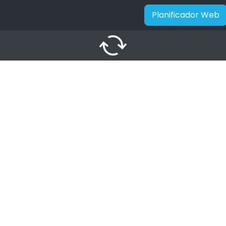
Planificador Web
autorenew