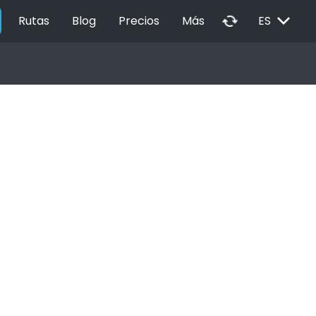
EXPAND_MORE
autorenew
Rutas
Blog
Precios
Más
ES