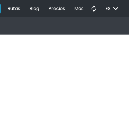
EXPAND_MORE
autorenew
Rutas
Blog
Precios
Más
ES