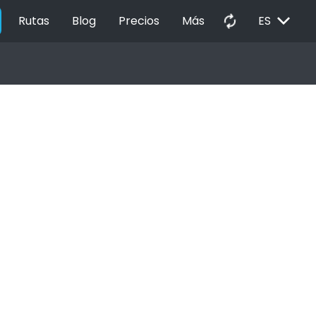
EXPAND_MORE
autorenew
Rutas
Blog
Precios
Más
ES