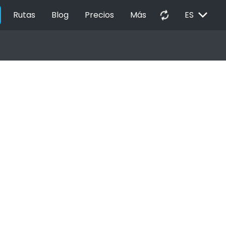
EXPAND_MORE
autorenew
Rutas
Blog
Precios
Más
ES