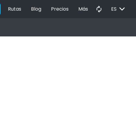
EXPAND_MORE
autorenew
Rutas
Blog
Precios
Más
ES