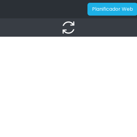
Planificador Web
autorenew