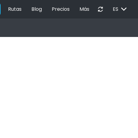
EXPAND_MORE
autorenew
Rutas
Blog
Precios
Más
ES