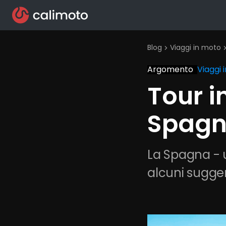
Blog
Viaggi in moto
chevron_right
chevron_
Argomento
Viaggi 
Tour i
Spagn
La Spagna - u
alcuni suggeri