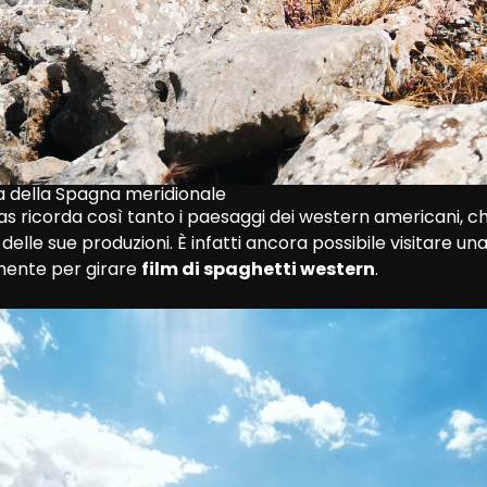
 della Spagna meridionale
nas ricorda così tanto i paesaggi dei western americani, c
delle sue produzioni. È infatti ancora possibile visitare un
mente per girare 
film di spaghetti western
. 