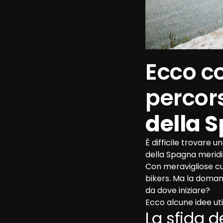
Ecco co
percors
della 
È difficile trovare u
della Spagna meridi
Con meravigliose cu
bikers. Ma la doman
da dove iniziare? 
Ecco alcune idee utili
La sfida d