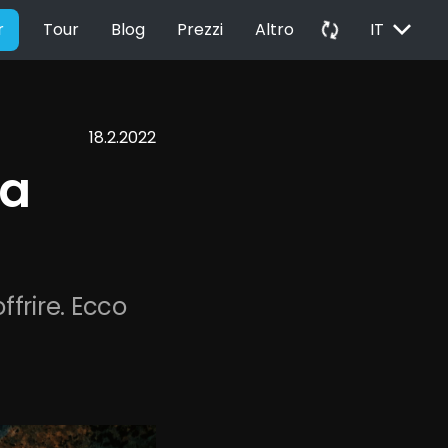
EXPAND_MORE
autorenew
r
Tour
Blog
Prezzi
Altro
IT
18.2.2022
a 
frire. Ecco 