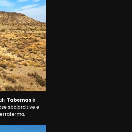
h, 
Tabernas
 è 
se sbalorditive e 
terraferma. 