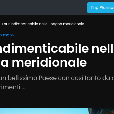
Trip Planne
Tour indimenticabile nella Spagna meridionale
right
in moto
ndimenticabile nell
a meridionale
n bellissimo Paese con così tanto da of
menti ...