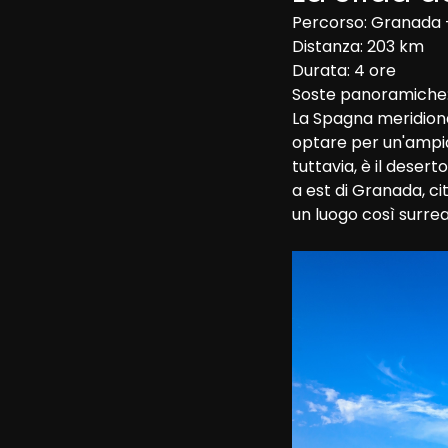
Percorso: Granada –
Distanza: 203 km

Durata: 4 ore

Soste panoramiche:
La Spagna meridiona
optare per un'ampia 
tuttavia, è il deser
a est di Granada, c
un luogo così surrea