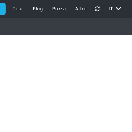
EXPAND_MORE
autorenew
r
Tour
Blog
Prezzi
Altro
IT