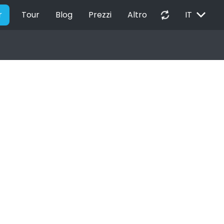
EXPAND_MORE
autorenew
r
Tour
Blog
Prezzi
Altro
IT