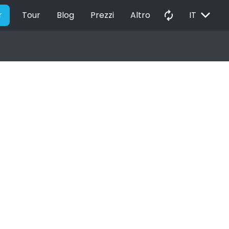
EXPAND_MORE
autorenew
r
Tour
Blog
Prezzi
Altro
IT