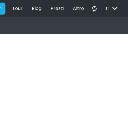
EXPAND_MORE
autorenew
r
Tour
Blog
Prezzi
Altro
IT