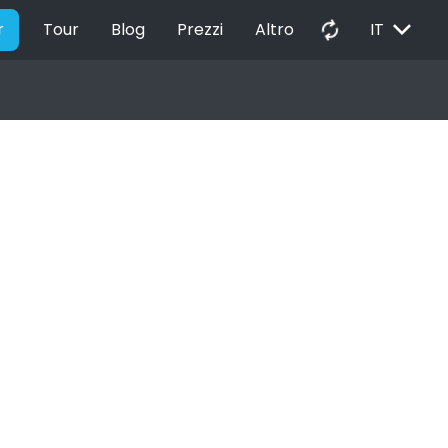
EXPAND_MORE
autorenew
r
Tour
Blog
Prezzi
Altro
IT