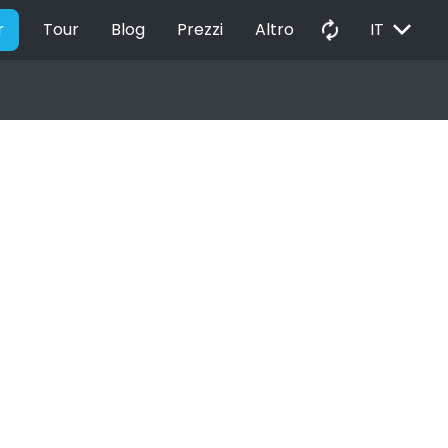
EXPAND_MORE
autorenew
r
Tour
Blog
Prezzi
Altro
IT