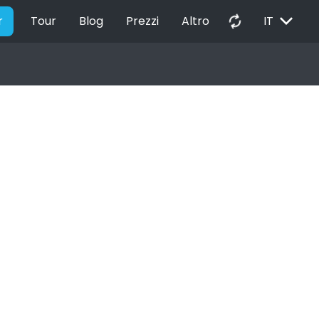
EXPAND_MORE
autorenew
r
Tour
Blog
Prezzi
Altro
IT