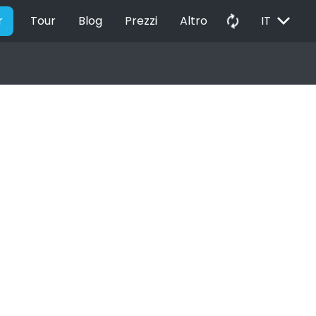
EXPAND_MORE
autorenew
r
Tour
Blog
Prezzi
Altro
IT