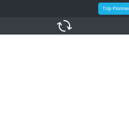
Trip Planne
autorenew