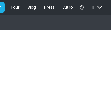
EXPAND_MORE
autorenew
r
Tour
Blog
Prezzi
Altro
IT