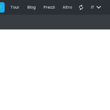
EXPAND_MORE
autorenew
r
Tour
Blog
Prezzi
Altro
IT